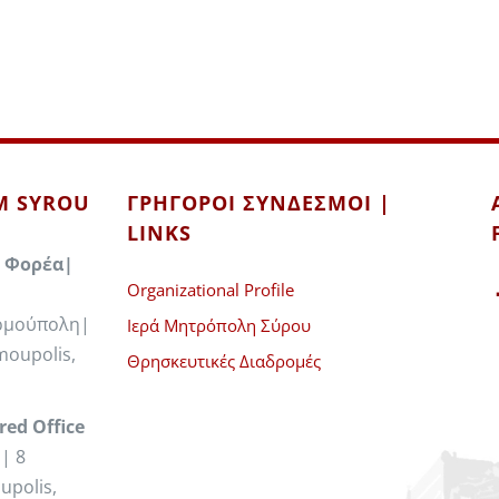
IM SYROU
ΓΡΉΓΟΡΟΙ ΣΎΝΔΕΣΜΟΙ |
LINKS
 Φορέα|
Organizational Profile
Ερμούπολη|
Ιερά Μητρόπολη Σύρου
moupolis,
Θρησκευτικές Διαδρομές
red Office
| 8
upolis,