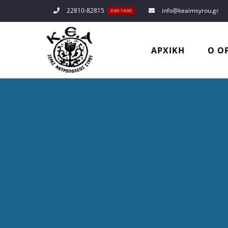
Μετάβαση
22810-82815
info@keaimsyrou.gr
9:00-14:00
στο
περιεχόμενο
ΑΡΧΙΚΗ
O Ο