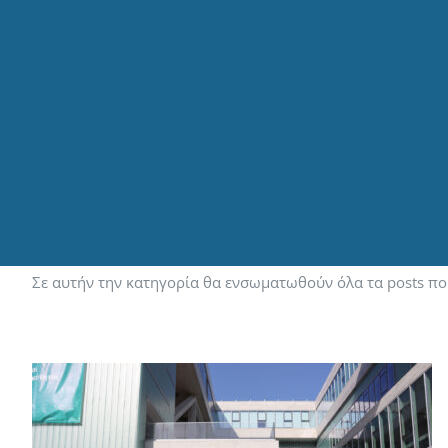
Σε αυτήν την κατηγορία θα ενσωματωθούν όλα τα posts π