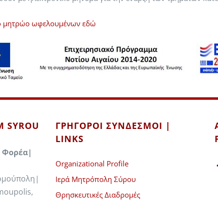
ικό μητρώο ωφελουμένων εδώ
IM SYROU
ΓΡΉΓΟΡΟΙ ΣΎΝΔΕΣΜΟΙ |
LINKS
 Φορέα|
Organizational Profile
Ερμούπολη|
Ιερά Μητρόπολη Σύρου
moupolis,
Θρησκευτικές Διαδρομές