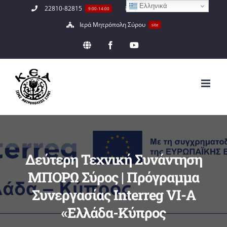
Ελληνικά
Μετάβαση
22810-82815
info@keaimsyrou.gr
9:00-14:00
στο
Ιερά Μητρόπολη Σύρου
site
περιεχόμενο
EN
Facebook
YouTube
Δεύτερη Τεχνική Συνάντηση
ΜΠΟΡΩ Σύρος | Πρόγραμμα
Συνεργασίας Interreg VI-A
«Ελλάδα-Κύπρος