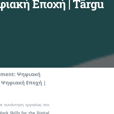
ιακή Εποχή | Târgu
erment: Ψηφιακή
 Ψηφιακή Εποχή |
ε συνάντηση εργασίας στο
rk Skills for the Digital