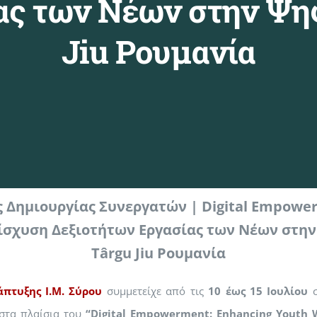
ας των Νέων στην Ψηφ
Jiu Ρουμανία
 Δημιουργίας Συνεργατών | Digital Empow
ίσχυση Δεξιοτήτων Εργασίας των Νέων στην
Târgu Jiu Ρουμανία
πτυξης Ι.Μ. Σύρου
συμμετείχε από τις
10 έως 15 Ιουλίου
σ
στα πλαίσια του
“Digital Empowerment: Enhancing Youth Wo