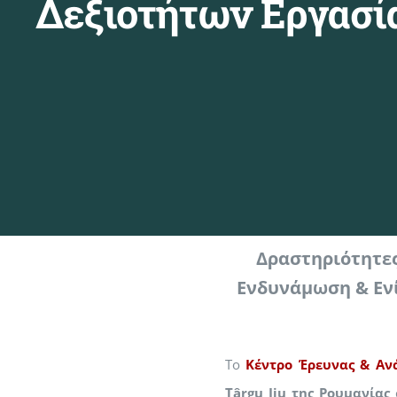
Δεξιοτήτων Εργασί
Δραστηριότητες
Ενδυνάμωση & Εν
Το
Κέντρο Έρευνας & Ανά
Târgu Jiu της Ρουμανίας