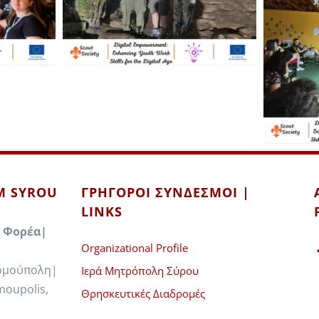
IM SYROU
ΓΡΉΓΟΡΟΙ ΣΎΝΔΕΣΜΟΙ |
LINKS
 Φορέα|
Organizational Profile
Ερμούπολη|
Ιερά Μητρόπολη Σύρου
moupolis,
Θρησκευτικές Διαδρομές