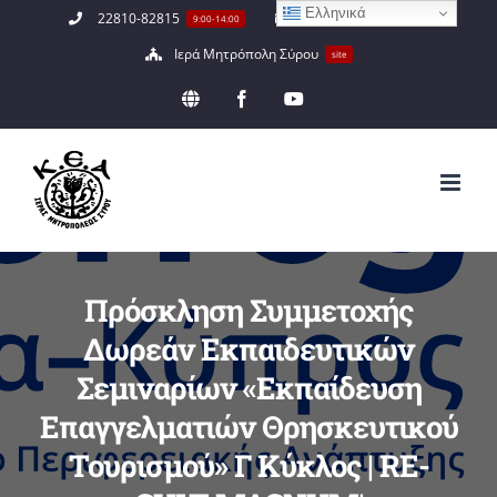
Ελληνικά
Μετάβαση
22810-82815
info@keaimsyrou.gr
9:00-14:00
στο
Ιερά Μητρόπολη Σύρου
site
περιεχόμενο
EN
Facebook
YouTube
Πρόσκληση Συμμετοχής
Δωρεάν Εκπαιδευτικών
Σεμιναρίων «Εκπαίδευση
Επαγγελματιών Θρησκευτικού
Τουρισμού» Γ Κύκλος | RE-