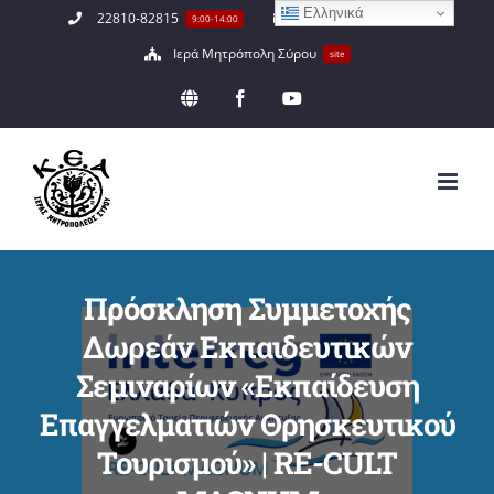
Ελληνικά
Μετάβαση
22810-82815
info@keaimsyrou.gr
9:00-14:00
στο
Ιερά Μητρόπολη Σύρου
site
περιεχόμενο
EN
Facebook
YouTube
Πρόσκληση Συμμετοχής
Δωρεάν Εκπαιδευτικών
Σεμιναρίων «Εκπαίδευση
Επαγγελματιών Θρησκευτικού
Τουρισμού» | RE-CULT