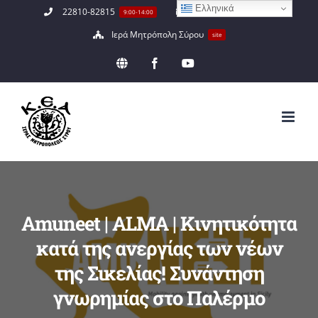
Ελληνικά
Μετάβαση
22810-82815
info@keaimsyrou.gr
9:00-14:00
στο
Ιερά Μητρόπολη Σύρου
site
περιεχόμενο
EN
Facebook
YouTube
Amuneet | ALMA | Κινητικότητα
κατά της ανεργίας των νέων
της Σικελίας! Συνάντηση
γνωρημίας στο Παλέρμο