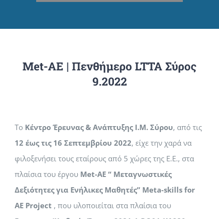
Met-AE | Πενθήμερο LTTA Σύρος
9.2022
Το
Κέντρο Έρευνας & Ανάπτυξης Ι.Μ. Σύρου
,
από τις
12 έως τις 16 Σεπτεμβρίου 2022
, είχε την χαρά να
φιλοξενήσει τους εταίρους από 5 χώρες της Ε.Ε., στα
πλαίσια του έργου
Met-AE “ Μεταγνωστικές
Δεξιότητες για Ενήλικες Μαθητές”
Meta-skills for
AE Project
, που υλοποιείται στα πλαίσια του