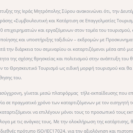
πτυξης της Ιεράς Μητρόπολης Σύρου ανακοινώνει ότι, την Δευτ
δράσης «Συμβουλευτική και Κατάρτιση σε Επαγγελματίες Τουρισμ
 50 επιχειρηματιών και εργαζόμενων στον τομέα του τουρισμού,
οίησης και υποστήριξης ταξιδιών – εκδρομών με Προσκυνηματ
τά την διάρκεια του σεμιναρίου οι καταρτιζόμενοι μέσα από μι
ητα της σχέσης θρησκείας και πολιτισμού στην ανάπτυξη του 
ν το Θρησκευτικό Τουρισμό ως ειδική μορφή τουρισμού και θα
θησης του.
ασύγχρονη, γίνεται μεσώ πλατφόρμας τήλε-εκπαίδευσης που επ
ία σε πραγματικό χρόνο των καταρτιζόμενων με τον εισηγητή το
καταρτιζόμενοι να επιλέγουν μόνοι τους το προσωπικό τους εκ
ογα με τις ανάγκες τους. Με την ολοκλήρωση της κατάρτισης, 
 διεθνές πρότυπο ISO/IEC17024, για την αξιολόγηση και πιστο