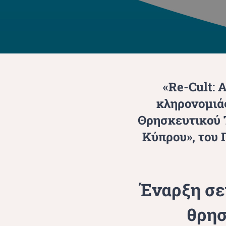
«Re-Cult: 
κληρονομιάς
Θρησκευτικού Τ
Κύπρου», του
Έναρξη σε
θρησ