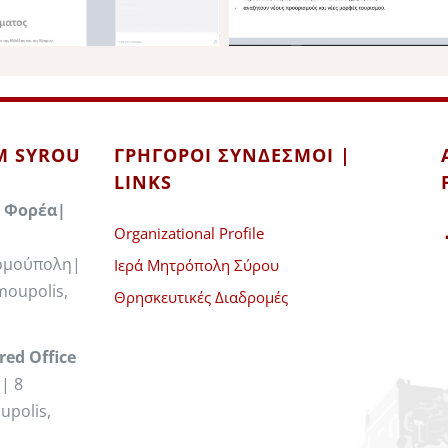
IM SYROU
ΓΡΉΓΟΡΟΙ ΣΎΝΔΕΣΜΟΙ |
LINKS
 Φορέα|
Organizational Profile
Ερμούπολη|
Ιερά Μητρόπολη Σύρου
moupolis,
Θρησκευτικές Διαδρομές
red Office
| 8
upolis,